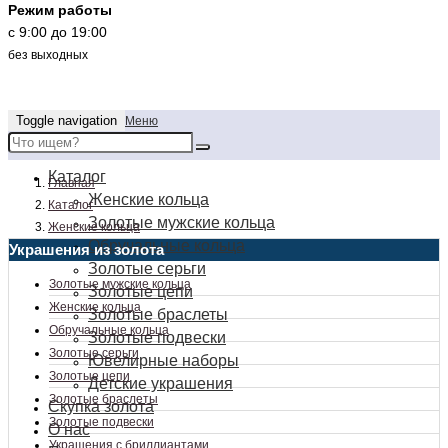
Режим работы
c 9:00 до 19:00
без выходных
Toggle navigation
Меню
Каталог
Главная
Женские кольца
Каталог
Золотые мужские кольца
Женские кольца
Обручальные кольца
Украшения из золота
Золотые серьги
Золотые мужские кольца
Золотые цепи
Женские кольца
Золотые браслеты
Обручальные кольца
Золотые подвески
Золотые серьги
Ювелирные наборы
Золотые цепи
Детские украшения
Золотые браслеты
Скупка золота
Золотые подвески
О нас
Украшения с бриллиантами