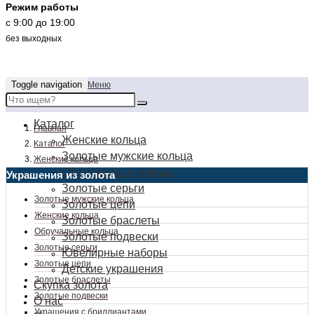
Режим работы
c 9:00 до 19:00
без выходных
Toggle navigation
Меню
Каталог
Главная
Женские кольца
Каталог
Золотые мужские кольца
Женские кольца
Обручальные кольца
Украшения из золота
Золотые серьги
Золотые мужские кольца
Золотые цепи
Женские кольца
Золотые браслеты
Обручальные кольца
Золотые подвески
Золотые серьги
Ювелирные наборы
Золотые цепи
Детские украшения
Золотые браслеты
Скупка золота
Золотые подвески
О нас
Украшения с бриллиантами