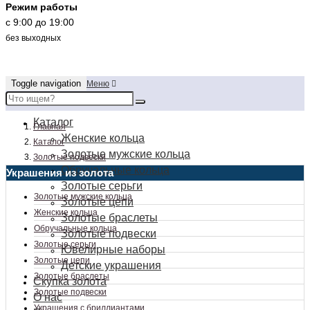
Режим работы
c 9:00 до 19:00
без выходных
Toggle navigation
Меню
Каталог
Главная
Женские кольца
Каталог
Золотые мужские кольца
Золотые подвески
Обручальные кольца
Украшения из золота
Золотые серьги
Золотые мужские кольца
Золотые цепи
Женские кольца
Золотые браслеты
Обручальные кольца
Золотые подвески
Золотые серьги
Ювелирные наборы
Золотые цепи
Детские украшения
Золотые браслеты
Скупка золота
Золотые подвески
О нас
Украшения с бриллиантами